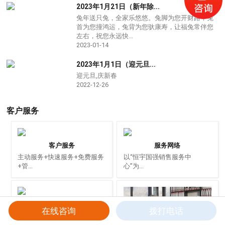
品质管理
更多
2023年1月21日（新年除...
在线订购
兔年送只兔，全家乐悠悠。兔脚为您开财路，兔
首为您撞鸿运，兔背为您驮康寿，让福兔常伴您
左右，祝您永远快...
联系我们
2023-01-14
2023年1月1日（迎元旦...
迎元旦,庆新春
2022-12-26
客户服务
客户服务
服务网络
主动服务+快速服务+免费服务
以“恒宇国强销售服务中
+管...
心”为...
行业应用
在线咨询
拨打电话
仓储物流、环保机械、轮胎机
网站首页
热线电话
联系我们
在线订购
械...