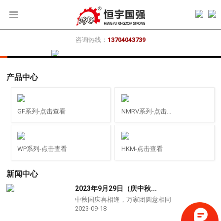
首页
咨询热线：
13704043739
关于我们
产品中心
公司简介
产品中心
企业文化
案例中心
RSKF齿轮减速机
GF系列-点击查看
NMRV系列-点击...
资质荣誉
蜗轮蜗杆减速机
技术支持
WP系列-点击查看
HKM-点击查看
加工现场
工业齿轮箱
最新资讯
新闻中心
2023年9月29日（庆中秋...
配备现场
摆线针轮减速机
人才招聘
中秋国庆喜相逢，万家团圆意相同
2023-09-18